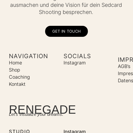
ausmachen und deine Vision für dein Sedcard
Shooting besprechen.
GET IN TOUCH
NAVIGATION
SOCIALS
IMP
Home
Instagram
AGB’s
Shop
Impre
Coaching
Datens
Kontakt
RENEGADE
Let’s visualize your dreams.
STUDIO
Instagram