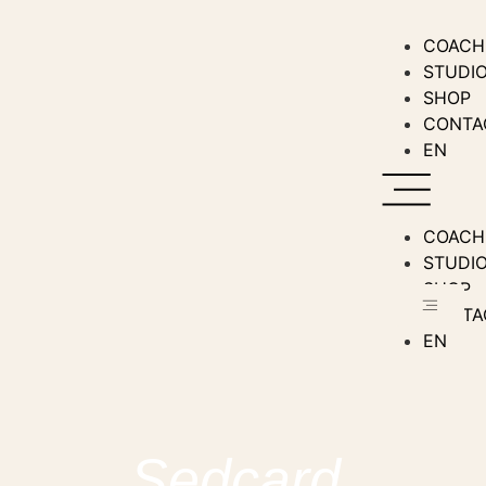
COACH
STUDI
SHOP
CONTA
EN
COACH
STUDI
SHOP
CONTA
EN
Sedcard